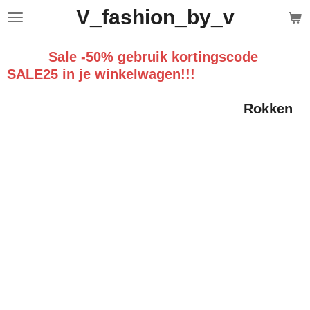
V_fashion_by_v
Ga
direct
naar
Sale -50% gebruik kortingscode
de
hoofdinhoud
SALE25 in je winkelwagen!!!
Rokken