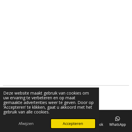
Deze website maakt gebruik van cookies om
g© 2024 V_fashion_by_v
uw ervaring te verbeteren en op maat
Powered by
JouwWeb
gemaakte advertenties weer te geven. Door op
‘Accepteren’ te klikken, gaat u akkoord met het
gebruik van alle cookies.
Afwijzen
Accepteren
E-mailadres
Telefoonnummer
Kaart
Facebook
WhatsApp