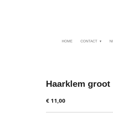
Ga
direct
naar
de
hoofdinhoud
HOME
CONTACT
N
Haarklem groot
€ 11,00