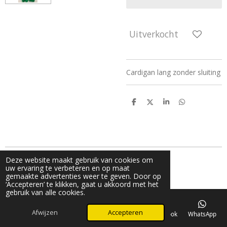
Uitverkocht
Cardigan lang zonder sluiting
D
D
S
D
e
e
h
e
l
e
a
l
e
l
r
e
n
e
n
Deze website maakt gebruik van cookies om
g© 2024 V_fashion_by_v
uw ervaring te verbeteren en op maat
Powered by
JouwWeb
gemaakte advertenties weer te geven. Door op
‘Accepteren’ te klikken, gaat u akkoord met het
gebruik van alle cookies.
Afwijzen
Accepteren
E-mailadres
Telefoonnummer
Kaart
Facebook
WhatsApp