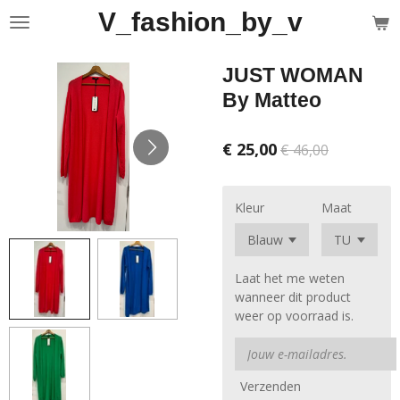
V_fashion_by_v
Ga
direct
naar
JUST WOMAN
de
hoofdinhoud
By Matteo
€ 25,00
€ 46,00
Kleur
Maat
Laat het me weten
wanneer dit product
weer op voorraad is.
Verzenden