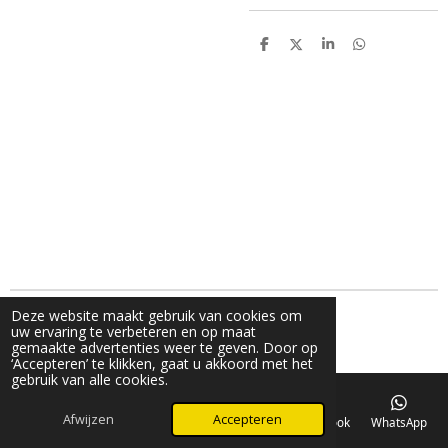
D
D
S
D
e
e
h
e
l
e
a
l
e
l
r
e
n
e
n
Deze website maakt gebruik van cookies om
g© 2024 V_fashion_by_v
uw ervaring te verbeteren en op maat
Powered by
JouwWeb
gemaakte advertenties weer te geven. Door op
‘Accepteren’ te klikken, gaat u akkoord met het
gebruik van alle cookies.
Afwijzen
Accepteren
E-mailadres
Telefoonnummer
Kaart
Facebook
WhatsApp