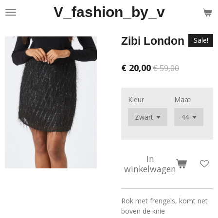
V_fashion_by_v
Ga
direct
naar
Zibi London
Sale!
de
hoofdinhoud
€ 20,00
€ 59,00
Kleur
Maat
In
winkelwagen
Rok met frengels, komt net
boven de knie