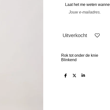
Laat het me weten wanneer
Uitverkocht
Rok tot onder de knie
Blinkend
D
D
S
e
e
h
l
e
a
e
l
r
n
e