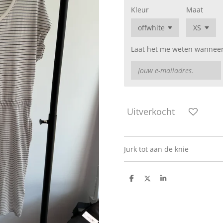
Kleur
Maat
Laat het me weten wanneer 
Uitverkocht
Jurk tot aan de knie
D
D
S
e
e
h
l
e
a
e
l
r
n
e