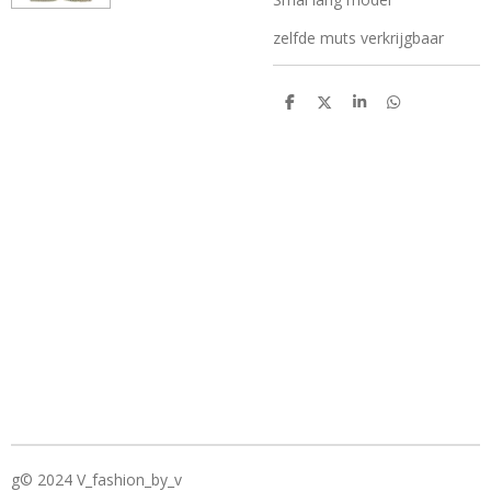
zelfde muts verkrijgbaar
D
D
S
D
e
e
h
e
l
e
a
l
e
l
r
e
n
e
n
g© 2024 V_fashion_by_v