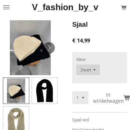
V_fashion_by_v
Ga
direct
naar
Sjaal
de
hoofdinhoud
€ 14,99
Kleur
In
winkelwagen
Sjaal wol
Smal lang model