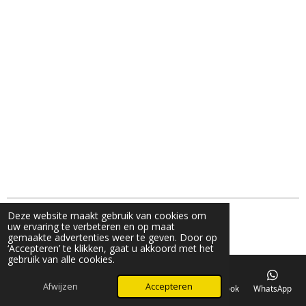
Deze website maakt gebruik van cookies om
g© 2024 V_fashion_by_v
uw ervaring te verbeteren en op maat
Powered by
JouwWeb
gemaakte advertenties weer te geven. Door op
‘Accepteren’ te klikken, gaat u akkoord met het
gebruik van alle cookies.
Afwijzen
Accepteren
E-mailadres
Telefoonnummer
Kaart
Facebook
WhatsApp