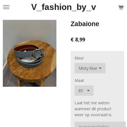
V_fashion_by_v
Ga
direct
naar
Zabaione
de
hoofdinhoud
€ 8,99
Kleur
Maat
Laat het me weten
wanneer dit product
weer op voorraad is.