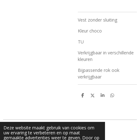
Vest zonder sluiting
Kleur choco
TU
Verkrijgbaar in verschillende
kleuren
Bijpassende rok ook
verkrijgbaar
D
D
S
D
e
e
h
e
l
e
a
l
e
l
r
e
n
e
n
Deze website maakt gebruik van cookies om
g© 2024 V_fashion_by_v
uw ervaring te verbeteren en op maat
Powered by
JouwWeb
gemaakte advertenties weer te geven. Door op