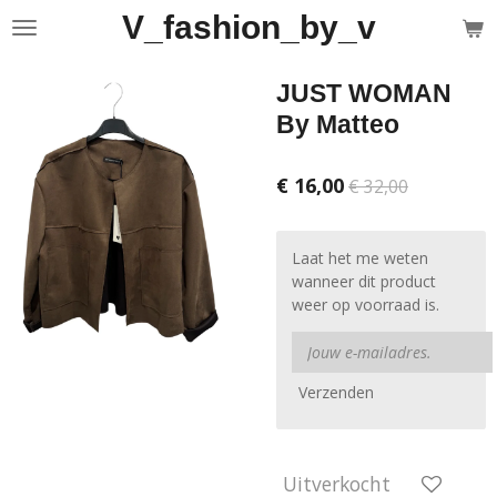
V_fashion_by_v
Ga
direct
naar
JUST WOMAN
de
hoofdinhoud
By Matteo
€ 16,00
€ 32,00
Laat het me weten
wanneer dit product
weer op voorraad is.
Verzenden
Uitverkocht