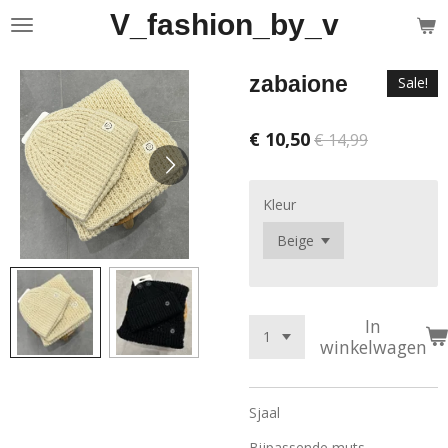
V_fashion_by_v
Ga
direct
naar
zabaione
Sale!
de
hoofdinhoud
€ 10,50
€ 14,99
Kleur
In
winkelwagen
Sjaal
Bijpassende muts