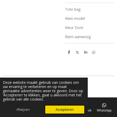
Tote bag
Klein model
Kleur Dore
Riem aanwezig
D
D
S
D
e
e
h
e
l
e
a
l
e
l
r
e
n
e
n
Deze website maakt gebruik van cookies om
g© 2024 V_fashion_by_v
uw ervaring te verbeteren en op maat
Powered by
JouwWeb
gemaakte advertenties weer te geven. Door op
‘Accepteren’ te klikken, gaat u akkoord met het
gebruik van alle cookies.
Afwijzen
Accepteren
E-mailadres
Telefoonnummer
Kaart
Facebook
WhatsApp