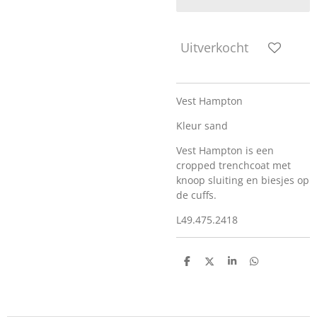
Uitverkocht
Vest Hampton
Kleur sand
Vest Hampton is een
cropped trenchcoat met
knoop sluiting en biesjes op
de cuffs.
L49.475.2418
D
D
S
D
e
e
h
e
l
e
a
l
e
l
r
e
n
e
n