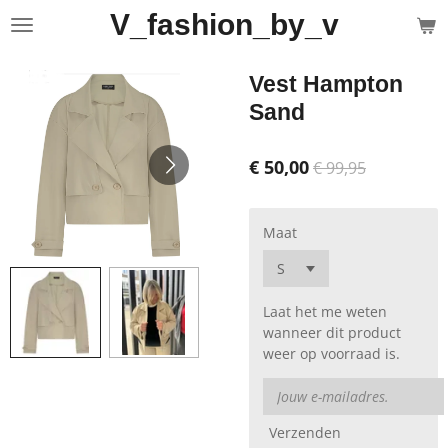
V_fashion_by_v
Ga
direct
naar
Vest Hampton
de
hoofdinhoud
Sand
€ 50,00
€ 99,95
Maat
Laat het me weten
wanneer dit product
weer op voorraad is.
Verzenden