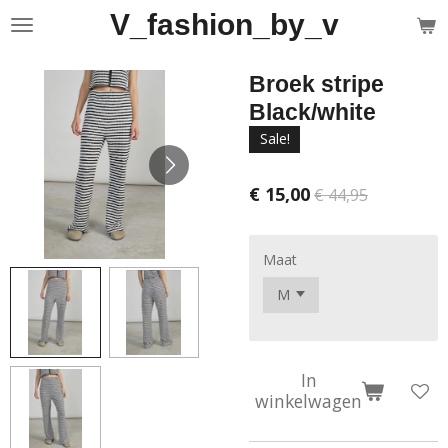
V_fashion_by_v
Ga
direct
naar
Broek stripe
de
hoofdinhoud
Black/white
Sale!
€ 15,00
€ 44,95
Maat
In
winkelwagen