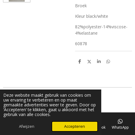
Broek
Kleur black/white
82%polyester-14%viscose-
4%elastane
60878
D
D
S
D
e
e
h
e
l
e
a
l
e
l
r
e
n
e
n
Deze website maakt gebruik van cookies om
g© 2024 V_fashion_by_v
uw ervaring te verbeteren en op maat
Powered by
JouwWeb
gemaakte advertenties weer te geven. Door op
‘Accepteren’ te klikken, gaat u akkoord met het
gebruik van alle cookies.
Afwijzen
Accepteren
E-mailadres
Telefoonnummer
Kaart
Facebook
WhatsApp