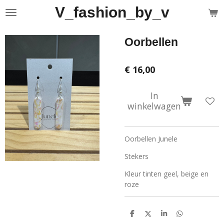
V_fashion_by_v
Ga
direct
naar
Oorbellen
de
hoofdinhoud
€ 16,00
In
winkelwagen
Oorbellen Junele
Stekers
Kleur tinten geel, beige en
roze
D
D
S
D
e
e
h
e