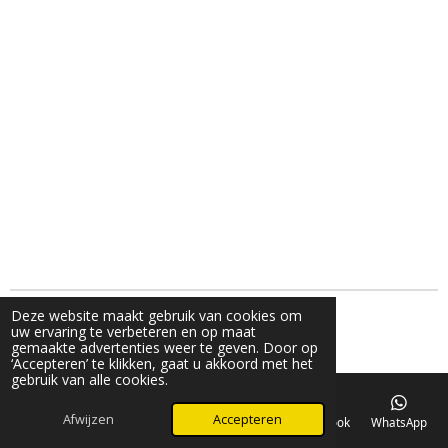
l
e
a
l
e
l
r
e
n
e
n
Deze website maakt gebruik van cookies om
g© 2024 V_fashion_by_v
uw ervaring te verbeteren en op maat
Powered by
JouwWeb
gemaakte advertenties weer te geven. Door op
‘Accepteren’ te klikken, gaat u akkoord met het
gebruik van alle cookies.
Afwijzen
Accepteren
E-mailadres
Telefoonnummer
Kaart
Facebook
WhatsApp