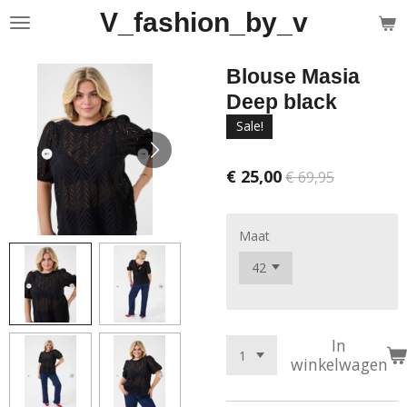
V_fashion_by_v
Ga
direct
naar
Blouse Masia
de
hoofdinhoud
Deep black
Sale!
€ 25,00
€ 69,95
Maat
In
winkelwagen