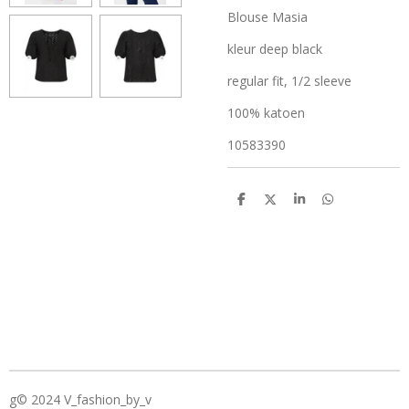
Blouse Masia
kleur deep black
regular fit, 1/2 sleeve
100% katoen
10583390
D
D
S
D
e
e
h
e
l
e
a
l
e
l
r
e
n
e
n
g© 2024 V_fashion_by_v