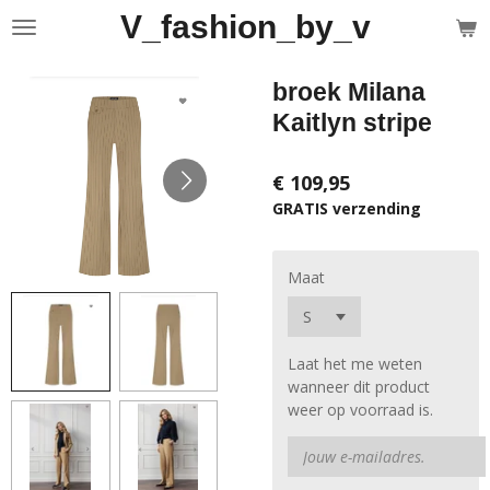
V_fashion_by_v
Ga
direct
naar
broek Milana
de
hoofdinhoud
Kaitlyn stripe
€ 109,95
GRATIS verzending
Maat
Laat het me weten
wanneer dit product
weer op voorraad is.