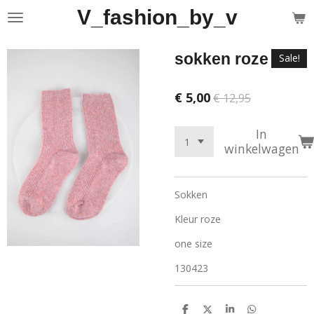
V_fashion_by_v
Ga
direct
naar
sokken roze
Sale!
de
hoofdinhoud
€ 5,00
€ 12,95
In
winkelwagen
Sokken
Kleur roze
one size
130423
D
D
S
D