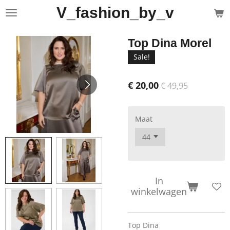
V_fashion_by_v
Ga
direct
naar
Top Dina Morel
de
hoofdinhoud
Sale!
€ 20,00
€ 49,95
Maat
In
winkelwagen
Top Dina