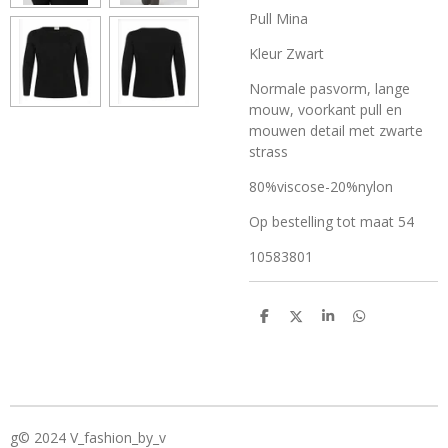
Pull Mina
Kleur Zwart
Normale pasvorm, lange
mouw, voorkant pull en
mouwen detail met zwarte
strass
80%viscose-20%nylon
Op bestelling tot maat 54
10583801
D
D
S
D
e
e
h
e
l
e
a
l
e
l
r
e
n
e
n
g© 2024 V_fashion_by_v