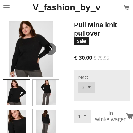
V_fashion_by_v
Ga
direct
naar
Pull Mina knit
de
hoofdinhoud
pullover
Sale!
€ 30,00
€ 79,95
Maat
In
winkelwagen