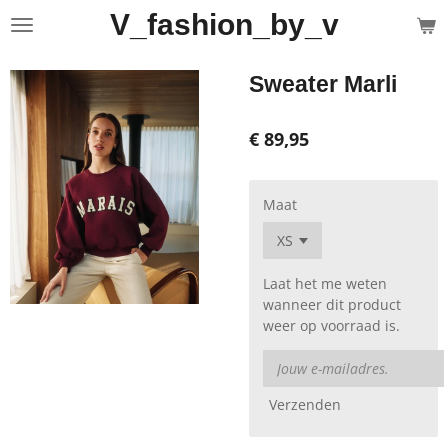
V_fashion_by_v
Ga
direct
naar
Sweater Marli
de
hoofdinhoud
€ 89,95
Maat
Laat het me weten
wanneer dit product
weer op voorraad is.
Verzenden