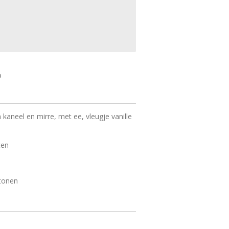
 kaneel en mirre, met ee, vleugje vanille
ten
tonen