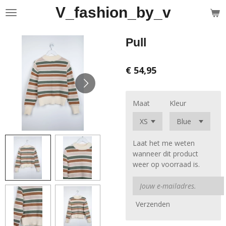
V_fashion_by_v
Ga
direct
naar
Pull
de
hoofdinhoud
€ 54,95
Maat
Kleur
Laat het me weten
wanneer dit product
weer op voorraad is.
Verzenden