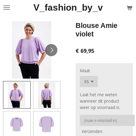
V_fashion_by_v
Ga
direct
naar
Blouse Amie
de
hoofdinhoud
violet
€ 69,95
Maat
Laat het me weten
wanneer dit product
weer op voorraad is.
Verzenden