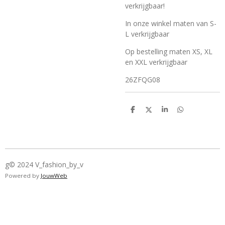
verkrijgbaar!
In onze winkel maten van S-
L verkrijgbaar
Op bestelling maten XS, XL
en XXL verkrijgbaar
26ZFQG08
D
D
S
D
e
e
h
e
l
e
a
l
e
l
r
e
n
e
n
g© 2024 V_fashion_by_v
Powered by
JouwWeb