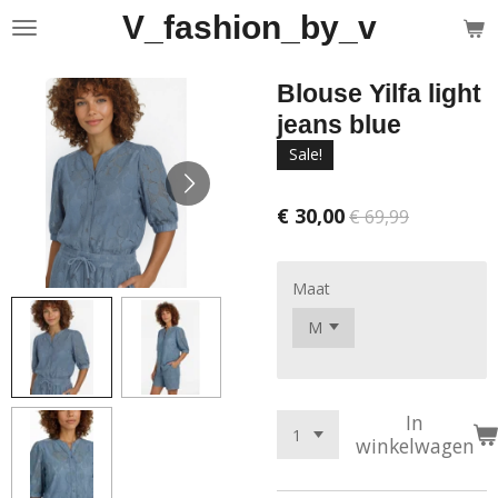
V_fashion_by_v
Ga
direct
naar
Blouse Yilfa light
de
hoofdinhoud
jeans blue
Sale!
€ 30,00
€ 69,99
Maat
In
winkelwagen